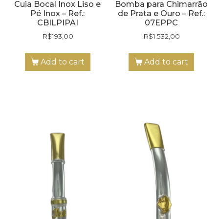
Cuia Bocal Inox Liso e
Bomba para Chimarrão
Pé Inox – Ref.:
de Prata e Ouro – Ref.:
CBILPIPAI
07EPPC
R$
193,00
R$
1.532,00
Add to cart
Add to cart