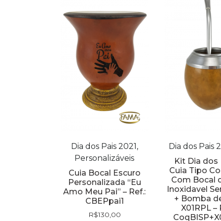
Dia dos Pais 2021,
Dia dos Pais 2
Personalizáveis
Kit Dia dos 
Cuia Tipo C
Cuia Bocal Escuro
Com Bocal 
Personalizada “Eu
Inoxidavel S
Amo Meu Pai” – Ref.:
+ Bomba de
CBEPpai1
X01RPL – R
R$
130,00
CoqBISP+X