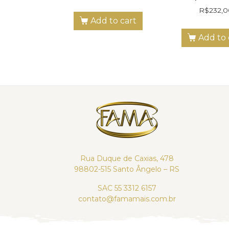
R$
232,
Add to cart
Add to 
Rua Duque de Caxias, 478
98802-515 Santo Ângelo – RS
SAC 55 3312 6157
contato@famamais.com.br