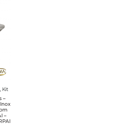
 Kit
s –
 Inox
com
I –
5RPAI