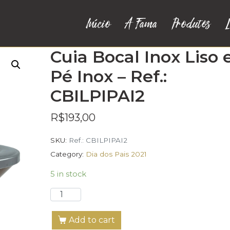
Início
A Fama
Produtos
L
Cuia Bocal Inox Liso 
Pé Inox – Ref.:
CBILPIPAI2
R$
193,00
SKU:
Ref.: CBILPIPAI2
Category:
Dia dos Pais 2021
5 in stock
Add to cart