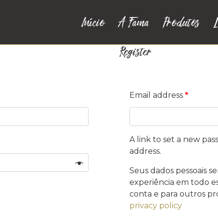
Início
A Fama
Produtos
L
Register
Email address
*
A link to set a new pas
address.
Seus dados pessoais se
experiência em todo est
conta e para outros pr
privacy policy