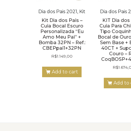
Dia dos Pais 2021, Kit
Dia dos Pais 2
Kit Dia dos Pais –
KIT Dia dos 
Cuia Bocal Escuro
Cuia Para Ch
Personalizada “Eu
Tipo Coquin
Amo Meu Pai” +
Bocal de Ouro
Bomba 32PN – Ref.:
Sem Base +
CBEPpai1+32PN
40CT + Supo
Couro – R
R$
1.149,00
CoqBOSP+4
R$
1.674,
Add to cart
Add to 