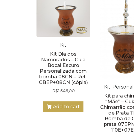
Kit
Kit Dia dos
Namorados – Cuia
Bocal Escuro
Personalizada com
bomba 08CN – Ref.:
CBEP+08CN (cópia)
Kit, Personal
R$
1.546,00
Kit para chi
“Mãe” – Cui
Add to cart
Chimarrão co
de Prata 1
Bomba de O
prata 07EPM-
110E+07