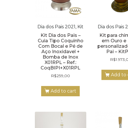
Dia dos Pais 2021, Kit
Dia dos Pais 2
Kit Dia dos Pais –
Kit para chi
Cuia Tipo Coquinho
em Ouro e 
Com Bocal e Pé de
personalizad
Aço Inoxidavel +
Pai – Kit
Bomba de Inox
R$
1.973,
X01RPL – Ref.:
CoqBIPI+X01RPL
Add to 
R$
259,00
Add to cart