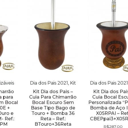
izáveis
Dia dos Pais 2021, Kit
Dia dos Pais 2021,
marrão
Kit Dia dos Pais –
Kit Dia dos Pai
a para
Cuia Para Chimarrão
Cuia Bocal Esc
m Bocal
Bocal Escuro Sem
Personalizada “P
10E +
Base Tipo Bago de
Bomba de Aço 
uro e
Touro + Bomba 36
X05RPAI – Ref.
 Ref.:
Reta – Ref.:
CBEPpai3+X05R
EPM
BTouro+36Reta
R$
287,00