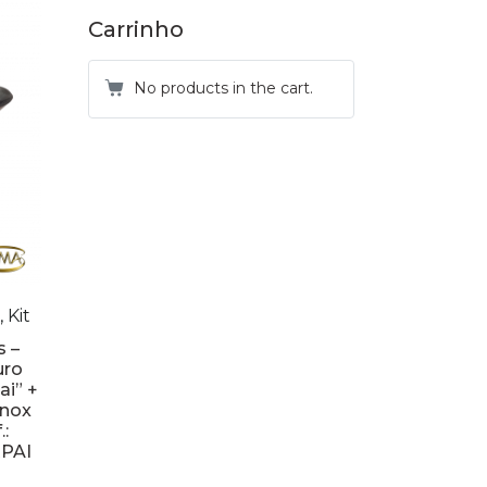
Carrinho
No products in the cart.
 Kit
s –
uro
ai” +
Inox
:
PAI