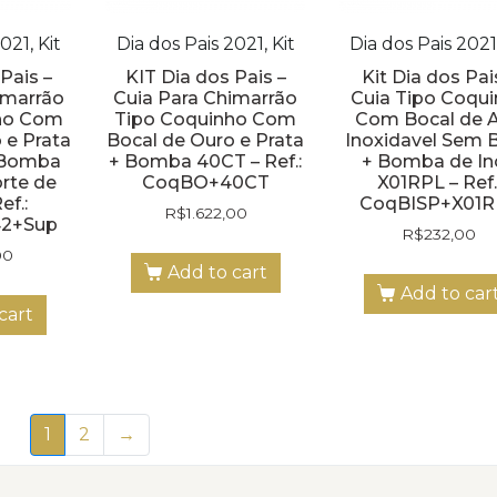
021, Kit
Dia dos Pais 2021, Kit
Dia dos Pais 2021,
Pais –
KIT Dia dos Pais –
Kit Dia dos Pai
imarrão
Cuia Para Chimarrão
Cuia Tipo Coqu
ho Com
Tipo Coquinho Com
Com Bocal de 
 e Prata
Bocal de Ouro e Prata
Inoxidavel Sem 
 Bomba
+ Bomba 40CT – Ref.:
+ Bomba de In
rte de
CoqBO+40CT
X01RPL – Ref.
ef.:
CoqBISP+X01R
R$
1.622,00
2+Sup
R$
232,00
00
Add to cart
Add to car
cart
1
2
→