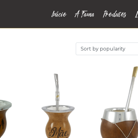
Início
A Fama
Produtos
L