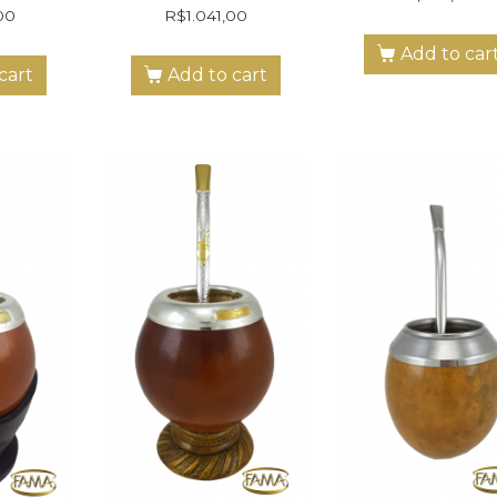
00
R$
1.041,00
Add to car
cart
Add to cart