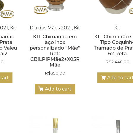
021, Kit
Dia das Mães 2021, Kit
Kit
marrão
KIT Chimarrão em
KIT Chimarrão 
Prata
aço inox
Tipo Coquinh
o Valeu
personalizado “Mãe”
Tramado de Pra
Pai2
Ref.:
62 Reta
CBILPIPMãe2+X05R
00
R$
2.448,00
Mãe
R$
350,00
cart
Add to car
Add to cart