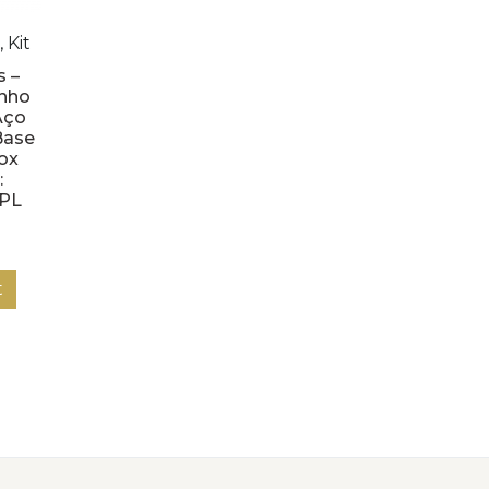
 Kit
s –
inho
Aço
Base
ox
:
PL
t