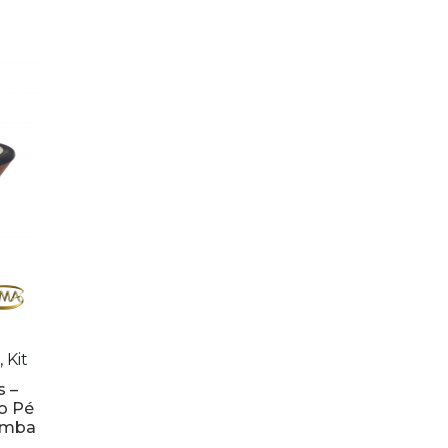
 Kit
s –
o Pé
omba