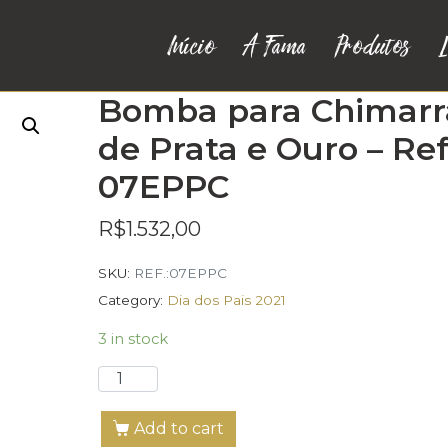
Início
A Fama
Produtos
L
Bomba para Chimarr
de Prata e Ouro – Ref.
07EPPC
R$
1.532,00
SKU:
REF.:07EPPC
Category:
Dia dos Pais 2021
3 in stock
Add to cart