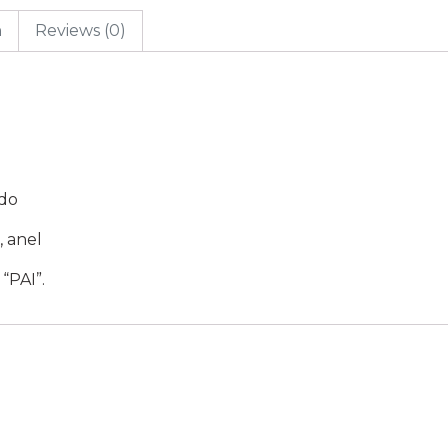
n
Reviews (0)
ado
, anel
“PAI”.