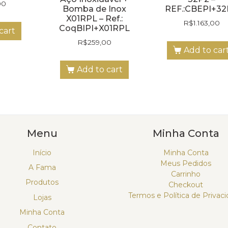
00
Bomba de Inox
REF.:CBEPI+3
X01RPL – Ref.:
R$
1.163,00
CoqBIPI+X01RPL
cart
R$
259,00
Add to car
Add to cart
Menu
Minha Conta
Início
Minha Conta
Meus Pedidos
A Fama
Carrinho
Produtos
Checkout
Termos e Política de Privac
Lojas
Minha Conta
Contato