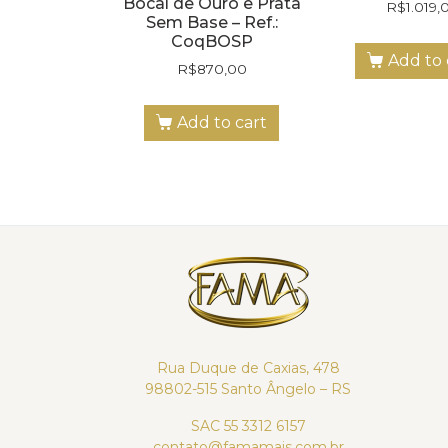
Bocal de Ouro e Prata
R$
1.019,
Sem Base – Ref.:
CoqBOSP
Add to 
R$
870,00
Add to cart
Rua Duque de Caxias, 478
98802-515 Santo Ângelo – RS
SAC 55 3312 6157
contato@famamais.com.br