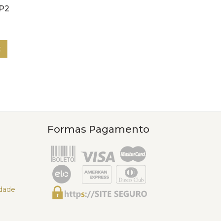
2P2
t
Formas Pagamento
idade