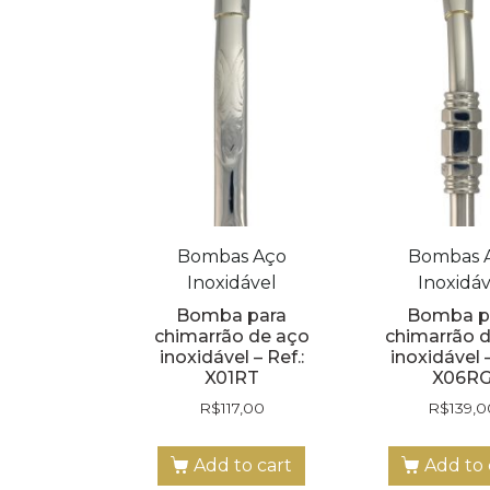
Bombas Aço
Bombas 
Inoxidável
Inoxidáv
Bomba para
Bomba p
chimarrão de aço
chimarrão 
inoxidável – Ref.:
inoxidável –
X01RT
X06R
R$
117,00
R$
139,0
Add to cart
Add to 